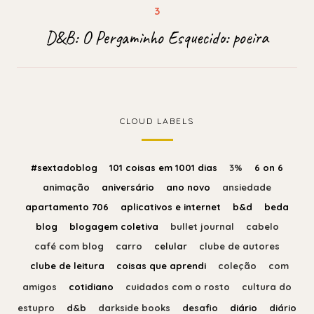
D&B: O Pergaminho Esquecido: poeira
CLOUD LABELS
#sextadoblog
101 coisas em 1001 dias
3%
6 on 6
animação
aniversário
ano novo
ansiedade
apartamento 706
aplicativos e internet
b&d
beda
blog
blogagem coletiva
bullet journal
cabelo
café com blog
carro
celular
clube de autores
clube de leitura
coisas que aprendi
coleção
com
amigos
cotidiano
cuidados com o rosto
cultura do
estupro
d&b
darkside books
desafio
diário
diário