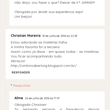
não dirijo, vou fazer o que? Deixar de ir? JAMAIS!!!
Obrigada por dividir sua experiência aqui!
Um beijoo!
Christian Moreira
10 de julho de 2016 às 22:43
Estou adorando as matérias haha
A minha favorita foi a terceira.
Assim como já disse - em quase todas - as matérias:
Vou ficar acompanhando tudo.
Abraços!
http://umlivroabertoig.blogspot.com.br/
RESPONDER
Respostas
Aline
26 de julho de 2016 às 17:47
Obrigada Christian!
To tentando retomar a frequência dessas