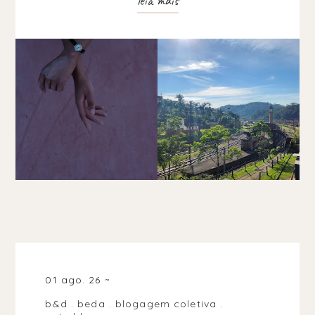
leia mais
01 ago. 26
b&d
.
beda
.
blogagem coletiva
.