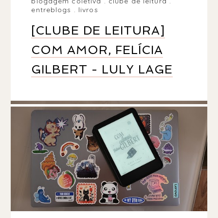
blogagem coletiva
.
clube de leitura
.
entreblogs
.
livros
[CLUBE DE LEITURA]
COM AMOR, FELÍCIA
GILBERT - LULY LAGE