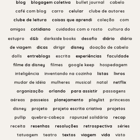
blog
blogagem coletiva
bullet journal
cabelo
café com blog
carro
celular
clube de autores
clube de leitura
coisas que aprendi
coleção
com
amigos
cotidiano
cuidados com o rosto
cultura do
estupro
d&b
darkside books
desafio
diário
diário
de viagem
dicas
dirigir
disney
doação de cabelo
dolls
entreblogs
escrita
experiências
faculdade
filme da disney
filmes
google keep
hospedagem
inteligência
inventando na cozinha
listas
livros
mudar de idéia
mulheres
musical
natal
netflix
organização
orlando
para assistir
passagens
aéreas
passeios
planejamento
playlist
princesas
disney
projeto
projeto escrita criativa
projetos
pullip
quebra-cabeça
rapunzel solidária
recap
receita
resenhas
resoluções
retrospectiva
séries
tatuagem
teatro
textos
viagem
vida
visto