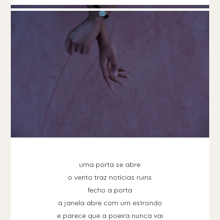
uma porta se abre
o vento traz notícias ruins
fecho a porta
a janela abre com um estrondo
e parece que a poeira nunca vai