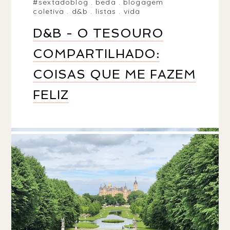
#sextadoblog
.
beda
.
blogagem
coletiva
.
d&b
.
listas
.
vida
D&B - O TESOURO
COMPARTILHADO:
COISAS QUE ME FAZEM
FELIZ