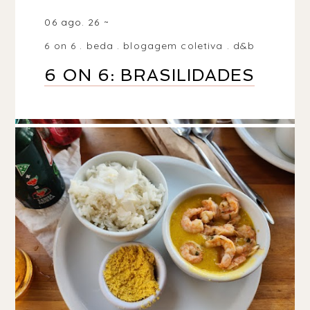
06 ago. 26
6 on 6
.
beda
.
blogagem coletiva
.
d&b
6 ON 6: BRASILIDADES