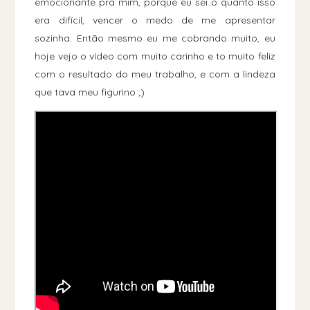
emocionante pra mim, porque eu sei o quanto isso
era difícil, vencer o medo de me apresentar
sozinha. Então mesmo eu me cobrando muito, eu
hoje vejo o vídeo com muito carinho e to muito feliz
com o resultado do meu trabalho, e com a lindeza
que tava meu figurino ;)