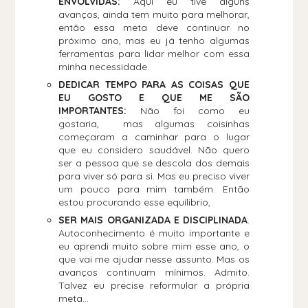
ENVOLVIDAS:
Aqui eu tive alguns
avanços, ainda tem muito para melhorar,
então essa meta deve continuar no
próximo ano, mas eu já tenho algumas
ferramentas para lidar melhor com essa
minha necessidade.
DEDICAR TEMPO PARA AS COISAS QUE
EU GOSTO E QUE ME SÃO
IMPORTANTES:
Não foi como eu
gostaria, mas algumas coisinhas
começaram a caminhar para o lugar
que eu considero saudável. Não quero
ser a pessoa que se descola dos demais
para viver só para si. Mas eu preciso viver
um pouco para mim também. Então
estou procurando esse equílibrio,
SER MAIS ORGANIZADA E DISCIPLINADA
.
Autoconhecimento é muito importante e
eu aprendi muito sobre mim esse ano, o
que vai me ajudar nesse assunto. Mas os
avanços continuam mínimos. Admito.
Talvez eu precise reformular a própria
meta...