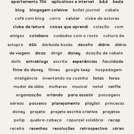
apartamento 706
aplicativos e internet
b&d
beda
blog
blogagem coletiva
bullet journal
cabelo
café com blog
carro
celular
clube de autores
clube de leitura
coisas que aprendi
coleção
com
amigos
cotidiano
cuidados com o rosto
cultura do
estupro
d&b
darkside books
desafio
diário
diário
de viagem
dicas
dirigir
disney
doação de cabelo
dolls
entreblogs
escrita
experiências
faculdade
filme da disney
filmes
google keep
hospedagem
inteligência
inventando na cozinha
listas
livros
mudar de idéia
mulheres
musical
natal
netflix
organização
orlando
para assistir
passagens
aéreas
passeios
planejamento
playlist
princesas
disney
projeto
projeto escrita criativa
projetos
pullip
quebra-cabeça
rapunzel solidária
recap
receita
resenhas
resoluções
retrospectiva
séries