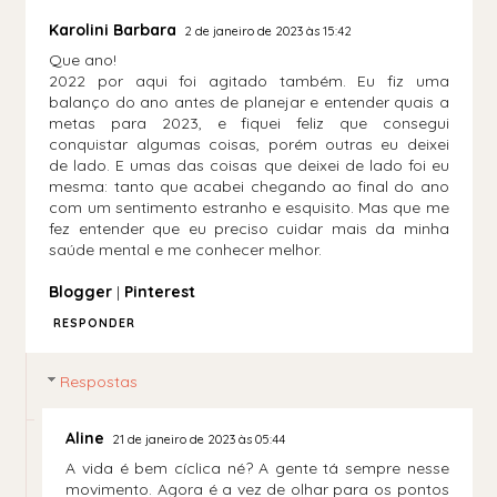
Karolini Barbara
2 de janeiro de 2023 às 15:42
Que ano!
2022 por aqui foi agitado também. Eu fiz uma
balanço do ano antes de planejar e entender quais a
metas para 2023, e fiquei feliz que consegui
conquistar algumas coisas, porém outras eu deixei
de lado. E umas das coisas que deixei de lado foi eu
mesma: tanto que acabei chegando ao final do ano
com um sentimento estranho e esquisito. Mas que me
fez entender que eu preciso cuidar mais da minha
saúde mental e me conhecer melhor.
Blogger
|
Pinterest
RESPONDER
Respostas
Aline
21 de janeiro de 2023 às 05:44
A vida é bem cíclica né? A gente tá sempre nesse
movimento. Agora é a vez de olhar para os pontos