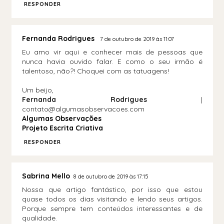
RESPONDER
Fernanda Rodrigues
7 de outubro de 2019 às 11:07
Eu amo vir aqui e conhecer mais de pessoas que
nunca havia ouvido falar. E como o seu irmão é
talentoso, não?! Choquei com as tatuagens!
Um beijo,
Fernanda Rodrigues
|
contato@algumasobservacoes.com
Algumas Observações
Projeto Escrita Criativa
RESPONDER
Sabrina Mello
8 de outubro de 2019 às 17:15
Nossa que artigo fantástico, por isso que estou
quase todos os dias visitando e lendo seus artigos.
Porque sempre tem conteúdos interessantes e de
qualidade.