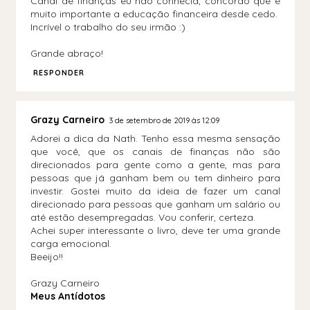
Canal de finanças eu não conhecia, concordo que é
muito importante a educação financeira desde cedo.
Incrível o trabalho do seu irmão :)
Grande abraço!
RESPONDER
Grazy Carneiro
3 de setembro de 2019 às 12:09
Adorei a dica da Nath. Tenho essa mesma sensação
que você, que os canais de finanças não são
direcionados para gente como a gente, mas para
pessoas que já ganham bem ou tem dinheiro para
investir. Gostei muito da ideia de fazer um canal
direcionado para pessoas que ganham um salário ou
até estão desempregadas. Vou conferir, certeza.
Achei super interessante o livro, deve ter uma grande
carga emocional.
Beeijo!!
Grazy Carneiro
Meus Antídotos