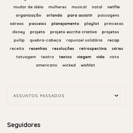
mudar de idéia
mulheres
musical
natal
netflix
organização
orlando
para assistir
passagens
aéreas
passeios
planejamento
playlist
princesas
disney
projeto
projeto escrita criativa
projetos
pullip
quebra-cabeça
rapunzel solidária
recap
receita
resenhas
resoluções
retrospectiva
séries
tatuagem
teatro
textos
viagem
vida
visto
americano
wicked
wishlist
ASSUNTOS PASSADOS
Seguidores