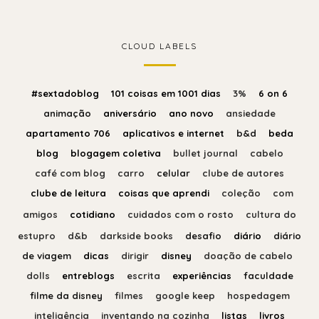
CLOUD LABELS
#sextadoblog
101 coisas em 1001 dias
3%
6 on 6
animação
aniversário
ano novo
ansiedade
apartamento 706
aplicativos e internet
b&d
beda
blog
blogagem coletiva
bullet journal
cabelo
café com blog
carro
celular
clube de autores
clube de leitura
coisas que aprendi
coleção
com
amigos
cotidiano
cuidados com o rosto
cultura do
estupro
d&b
darkside books
desafio
diário
diário
de viagem
dicas
dirigir
disney
doação de cabelo
dolls
entreblogs
escrita
experiências
faculdade
filme da disney
filmes
google keep
hospedagem
inteligência
inventando na cozinha
listas
livros