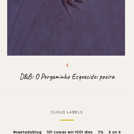
D&B: O Pergaminho Esquecido: poeira
CLOUD LABELS
#sextadoblog
101 coisas em 1001 dias
3%
6 on 6