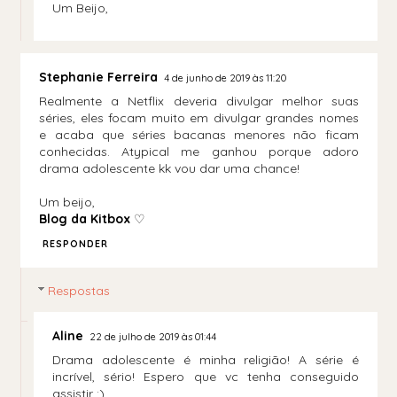
Um Beijo,
Stephanie Ferreira
4 de junho de 2019 às 11:20
Realmente a Netflix deveria divulgar melhor suas
séries, eles focam muito em divulgar grandes nomes
e acaba que séries bacanas menores não ficam
conhecidas. Atypical me ganhou porque adoro
drama adolescente kk vou dar uma chance!
Um beijo,
Blog da Kitbox
♡
RESPONDER
Respostas
Aline
22 de julho de 2019 às 01:44
Drama adolescente é minha religião! A série é
incrível, sério! Espero que vc tenha conseguido
assistir :)