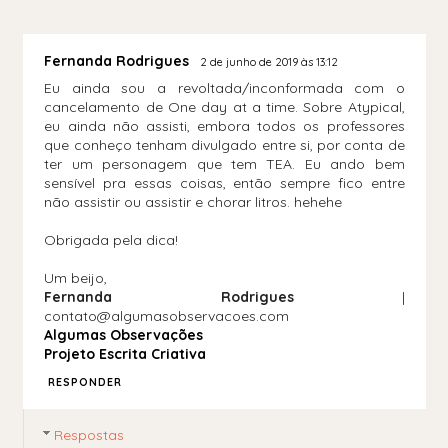
Fernanda Rodrigues
2 de junho de 2019 às 13:12
Eu ainda sou a revoltada/inconformada com o
cancelamento de One day at a time. Sobre Atypical,
eu ainda não assisti, embora todos os professores
que conheço tenham divulgado entre si, por conta de
ter um personagem que tem TEA. Eu ando bem
sensível pra essas coisas, então sempre fico entre
não assistir ou assistir e chorar litros. hehehe
Obrigada pela dica!
Um beijo,
Fernanda Rodrigues
|
contato@algumasobservacoes.com
Algumas Observações
Projeto Escrita Criativa
RESPONDER
Respostas