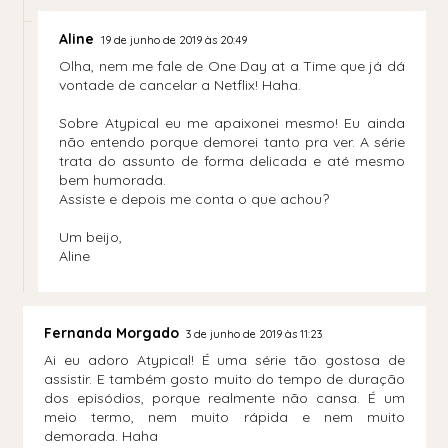
Aline
19 de junho de 2019 às 20:49
Olha, nem me fale de One Day at a Time que já dá
vontade de cancelar a Netflix! Haha.
Sobre Atypical eu me apaixonei mesmo! Eu ainda
não entendo porque demorei tanto pra ver. A série
trata do assunto de forma delicada e até mesmo
bem humorada.
Assiste e depois me conta o que achou?
Um beijo,
Aline
Fernanda Morgado
3 de junho de 2019 às 11:23
Ai eu adoro Atypical! É uma série tão gostosa de
assistir. E também gosto muito do tempo de duração
dos episódios, porque realmente não cansa. É um
meio termo, nem muito rápida e nem muito
demorada. Haha