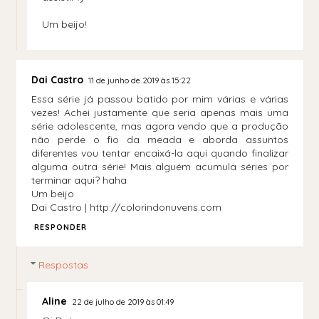
Um beijo!
Dai Castro
11 de junho de 2019 às 15:22
Essa série já passou batido por mim várias e várias
vezes! Achei justamente que seria apenas mais uma
série adolescente, mas agora vendo que a produção
não perde o fio da meada e aborda assuntos
diferentes vou tentar encaixá-la aqui quando finalizar
alguma outra série! Mais alguém acumula séries por
terminar aqui? haha
Um beijo
Dai Castro | http://colorindonuvens.com
RESPONDER
Respostas
Aline
22 de julho de 2019 às 01:49