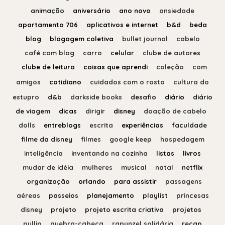
animação
aniversário
ano novo
ansiedade
apartamento 706
aplicativos e internet
b&d
beda
blog
blogagem coletiva
bullet journal
cabelo
café com blog
carro
celular
clube de autores
clube de leitura
coisas que aprendi
coleção
com
amigos
cotidiano
cuidados com o rosto
cultura do
estupro
d&b
darkside books
desafio
diário
diário
de viagem
dicas
dirigir
disney
doação de cabelo
dolls
entreblogs
escrita
experiências
faculdade
filme da disney
filmes
google keep
hospedagem
inteligência
inventando na cozinha
listas
livros
mudar de idéia
mulheres
musical
natal
netflix
organização
orlando
para assistir
passagens
aéreas
passeios
planejamento
playlist
princesas
disney
projeto
projeto escrita criativa
projetos
pullip
quebra-cabeça
rapunzel solidária
recap