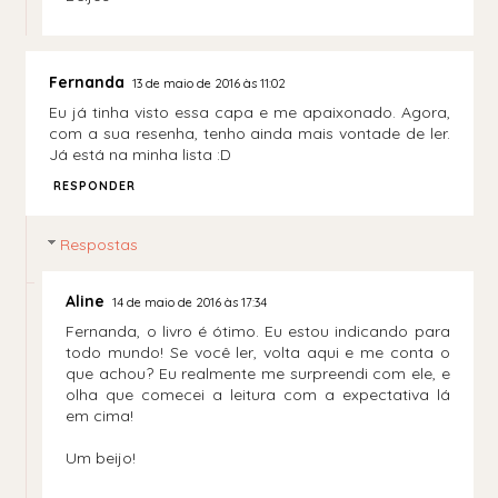
Fernanda
13 de maio de 2016 às 11:02
Eu já tinha visto essa capa e me apaixonado. Agora,
com a sua resenha, tenho ainda mais vontade de ler.
Já está na minha lista :D
RESPONDER
Respostas
Aline
14 de maio de 2016 às 17:34
Fernanda, o livro é ótimo. Eu estou indicando para
todo mundo! Se você ler, volta aqui e me conta o
que achou? Eu realmente me surpreendi com ele, e
olha que comecei a leitura com a expectativa lá
em cima!
Um beijo!