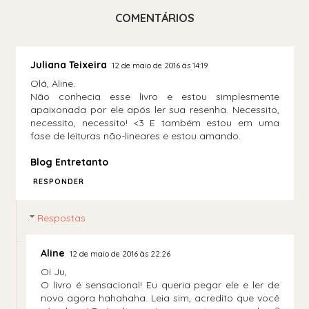
COMENTÁRIOS
Juliana Teixeira
12 de maio de 2016 às 14:19
Olá, Aline.
Não conhecia esse livro e estou simplesmente
apaixonada por ele após ler sua resenha. Necessito,
necessito, necessito! <3 E também estou em uma
fase de leituras não-lineares e estou amando.
Blog Entretanto
RESPONDER
Respostas
Aline
12 de maio de 2016 às 22:26
Oi Ju,
O livro é sensacional! Eu queria pegar ele e ler de
novo agora hahahaha. Leia sim, acredito que você