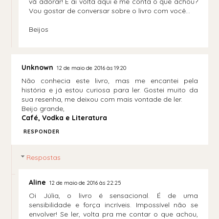
vá adorar! E ai volta aqui e me conta o que achou?
Vou gostar de conversar sobre o livro com você...
Beijos
Unknown
12 de maio de 2016 às 19:20
Não conhecia este livro, mas me encantei pela
história e já estou curiosa para ler. Gostei muito da
sua resenha, me deixou com mais vontade de ler.
Beijo grande,
Café, Vodka e Literatura
RESPONDER
Respostas
Aline
12 de maio de 2016 às 22:25
Oi Júlia, o livro é sensacional. É de uma
sensibilidade e força incríveis. Impossível não se
envolver! Se ler, volta pra me contar o que achou,