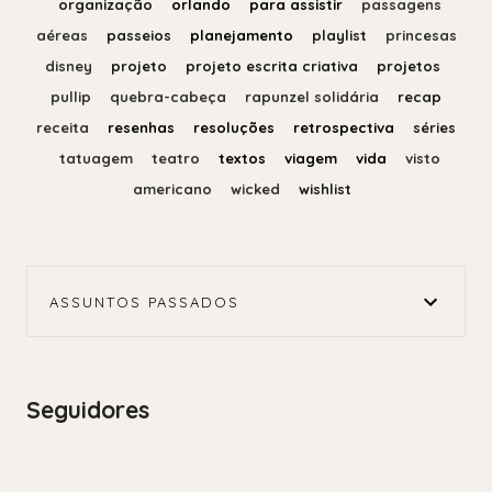
organização
orlando
para assistir
passagens
aéreas
passeios
planejamento
playlist
princesas
disney
projeto
projeto escrita criativa
projetos
pullip
quebra-cabeça
rapunzel solidária
recap
receita
resenhas
resoluções
retrospectiva
séries
tatuagem
teatro
textos
viagem
vida
visto
americano
wicked
wishlist
ASSUNTOS PASSADOS
Seguidores