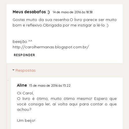
Meus desabafos :)
14 de maio de 2016 às 18:38
Gostei muito da sua resenha.O livro parece ser muito
bom e reflexivo.Obrigada por me instigar a lê-lo :)
beeijão ^^
http://carolhermanas.blogspot.com.br/
RESPONDER
Respostas
Aline
15 de maio de 2016 às 15:22
Oi Carol,
O livro é ótimo, muito ótimo mesmo! Espero que
você consiga ler, aí volta aqui para contar o que
achou?
Um beijo!