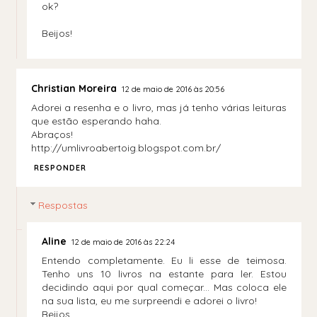
ok?
Beijos!
Christian Moreira
12 de maio de 2016 às 20:56
Adorei a resenha e o livro, mas já tenho várias leituras
que estão esperando haha.
Abraços!
http://umlivroabertoig.blogspot.com.br/
RESPONDER
Respostas
Aline
12 de maio de 2016 às 22:24
Entendo completamente. Eu li esse de teimosa.
Tenho uns 10 livros na estante para ler. Estou
decidindo aqui por qual começar... Mas coloca ele
na sua lista, eu me surpreendi e adorei o livro!
Beijos