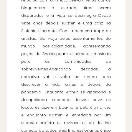
refugiou com o irmão, Jeevan vê os carros
bloquearem a estrada, tiros serem
disparados e a vida se desintegrar.Quase
vinte anos depois, Kirsten é uma atriz na
Sinfonia Itinerante. Com a pequena trupe de
artistas, ela viaja pelos assentamentos do
mundo pós-calamidade, apresentando
peças de Shakespeare e números musicais
para as comunidades de
sobreviventes.Abarcando décadas, a
narrativa vai e volta no tempo para
descrever a vida antes e depois da
pandemia. Enquanto Arthur se apaixona e
desapaixona, enquanto Jeevan ouve os
locutores dizerem boa-noite pela última vez
e enquanto Kirsten é enredada por um
suposto profeta, as reviravoltas do destino
conectarão todos eles. Impressionante, único