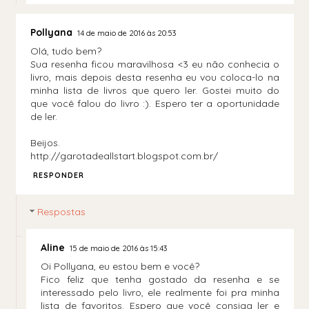
Pollyana
14 de maio de 2016 às 20:53
Olá, tudo bem?
Sua resenha ficou maravilhosa <3 eu não conhecia o
livro, mais depois desta resenha eu vou coloca-lo na
minha lista de livros que quero ler. Gostei muito do
que você falou do livro :). Espero ter a oportunidade
de ler.
Beijos.
http://garotadeallstart.blogspot.com.br/
RESPONDER
Respostas
Aline
15 de maio de 2016 às 15:43
Oi Pollyana, eu estou bem e você?
Fico feliz que tenha gostado da resenha e se
interessado pelo livro, ele realmente foi pra minha
lista de favoritos. Espero que você consiga ler e