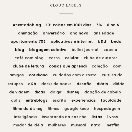
CLOUD LABELS
#sextadoblog
101 coisas em 1001 dias
3%
6 on 6
animação
aniversário
ano novo
ansiedade
apartamento 706
aplicativos e internet
b&d
beda
blog
blogagem coletiva
bullet journal
cabelo
café com blog
carro
celular
clube de autores
clube de leitura
coisas que aprendi
coleção
com
amigos
cotidiano
cuidados com o rosto
cultura do
estupro
d&b
darkside books
desafio
diário
diário
de viagem
dicas
dirigir
disney
doação de cabelo
dolls
entreblogs
escrita
experiências
faculdade
filme da disney
filmes
google keep
hospedagem
inteligência
inventando na cozinha
listas
livros
mudar de idéia
mulheres
musical
natal
netflix