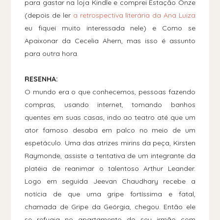
para gastar na loja Kindle e comprei Estação Onze
(depois de ler
a retrospectiva literária da Ana Luiza
eu fiquei muito interessada nele) e Como se
Apaixonar da Cecelia Ahern, mas isso é assunto
para outra hora.
RESENHA:
O mundo era o que conhecemos, pessoas fazendo
compras, usando internet, tomando banhos
quentes em suas casas, indo ao teatro até que um
ator famoso desaba em palco no meio de um
espetáculo. Uma das atrizes mirins da peça, Kirsten
Raymonde, assiste a tentativa de um integrante da
platéia de reanimar o talentoso Arthur Leander.
Logo em seguida Jeevan Chaudhary recebe a
notícia de que uma gripe fortíssima e fatal,
chamada de Gripe da Geórgia, chegou. Então ele
se refugia no apartamento do seu irmão com