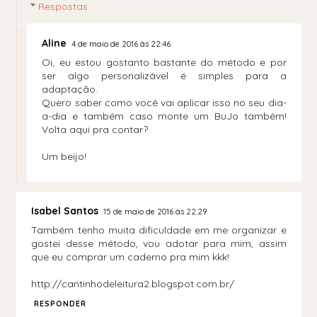
Respostas
Aline
4 de maio de 2016 às 22:46
Oi, eu estou gostanto bastante do método e por
ser algo personalizável é simples para a
adaptação.
Quero saber como você vai aplicar isso no seu dia-
a-dia e também caso monte um BuJo também!
Volta aqui pra contar?
Um beijo!
Isabel Santos
15 de maio de 2016 às 22:29
Também tenho muita dificuldade em me organizar e
gostei desse método, vou adotar para mim, assim
que eu comprar um caderno pra mim kkk!
http://cantinhodeleitura2.blogspot.com.br/
RESPONDER