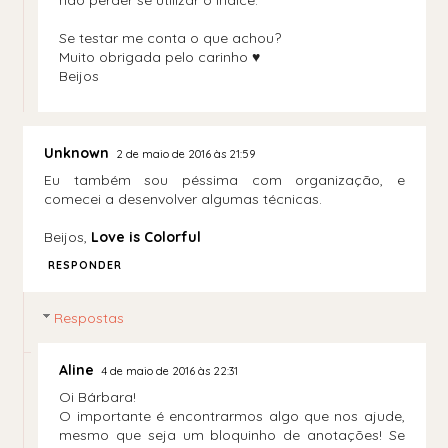
Se testar me conta o que achou?
Muito obrigada pelo carinho ♥
Beijos
Unknown
2 de maio de 2016 às 21:59
Eu também sou péssima com organização, e
comecei a desenvolver algumas técnicas.
Beijos,
Love is Colorful
RESPONDER
Respostas
Aline
4 de maio de 2016 às 22:31
Oi Bárbara!
O importante é encontrarmos algo que nos ajude,
mesmo que seja um bloquinho de anotações! Se