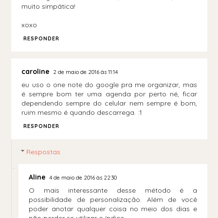
muito simpática!
xoxo
RESPONDER
caroline
2 de maio de 2016 às 11:14
eu uso o one note do google pra me organizar, mas
é sempre bom ter uma agenda por perto né, ficar
dependendo sempre do celular nem sempre é bom,
ruim mesmo é quando descarrega. :1
RESPONDER
Respostas
Aline
4 de maio de 2016 às 22:30
O mais interessante desse método é a
possibilidade de personalização. Além de você
poder anotar qualquer coisa no meio dos dias e
não perder se utilizar o índice.